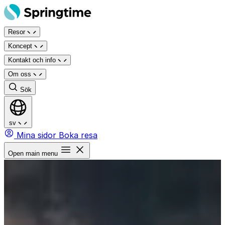
Hoppa
till
Resor
innehåll
Koncept
Kontakt och info
Om oss
Sök
sv
Mina sidor
Boka resa
Open main menu